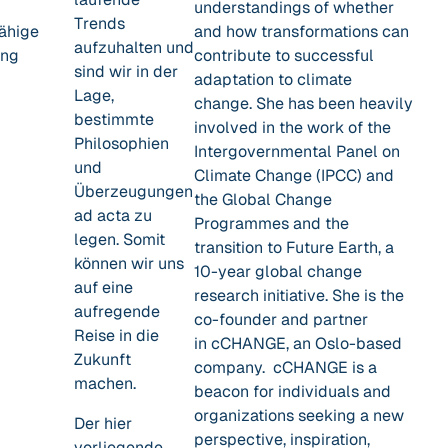
understandings of whether
Trends
ähige
and how transformations can
aufzuhalten und
ung
contribute to successful
sind wir in der
adaptation to climate
Lage,
change. She has been heavily
bestimmte
involved in the work of the
Philosophien
Intergovernmental Panel on
und
Climate Change (IPCC) and
Überzeugungen
the Global Change
ad acta zu
Programmes and the
legen. Somit
transition to Future Earth, a
können wir uns
10-year global change
auf eine
research initiative. She is the
aufregende
co-founder and partner
Reise in die
in cCHANGE, an Oslo-based
Zukunft
company. cCHANGE is a
machen.
beacon for individuals and
organizations seeking a new
Der hier
perspective, inspiration,
vorliegende