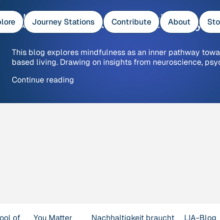
indfulness as a Pathway to
lore
Journey Stations
Contribute
About
Sto
This blog explores mindfulness as an inner pathway toward 
based living. Drawing on insights from neuroscience, psy
“Mindfulness
Continue reading
as
a
Pathway
to
Greater
Climate-
Sensitivity”
ool of
You Matter
Nachhaltigkeit braucht
LIA-Blog