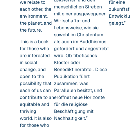
we relate to
für eine
menschlichen Streben
each other, the
zukunftsf
mit einer ausgewogenen
environment,
Entwickl
Wirtschafts- und
the planet, and
gelegt.”
Lebensweise, wie sie
the future.
sowohl im Christentum
This is a book
als auch im Buddhismus
for those who
gefordert und angestrebt
are interested
wird. Ob tibetisches
in social
Kloster oder
change, and
Benediktinerabtei: Diese
open to the
Publikation führt
possibility that
zusammen, was
each of us can
Parallelen besitzt, und
contribute to an
eröffnet neue Horizonte
equitable and
für die religiöse
thriving
Beschäftigung mit
world. It is also
Nachhaltigkeit.”
for those who