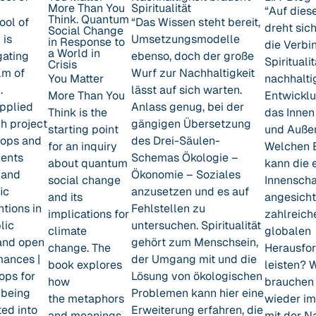
g
More Than You
Spiritualität
“Auf dies
Think. Quantum
ool of
“Das Wissen steht bereit,
dreht sic
Social Change
 is
Umsetzungsmodelle
in Response to
die
Verbi
a World in
gating
ebenso, doch der große
Spirituali
Crisis
lm of
Wurf zur Nachhaltigkeit
You Matter
nachhalti
.
lässt auf sich warten.
More Than You
Entwicklu
pplied
Anlass genug, bei der
Think
is the
das
Inne
h project
gängigen Übersetzung
starting point
und Auße
lops and
des Drei-Säulen-
for an inquiry
Welchen 
ents
Schemas Ökologie –
about quantum
kann die 
c and
Ökonomie – Soziales
social change
Innensch
ic
anzusetzen und es auf
and its
angesicht
ntions in
Fehlstellen zu
implications for
zahlreich
lic
untersuchen. Spiritualität
climate
globalen
and open
gehört zum Menschsein,
change. The
Herausfo
mances |
der Umgang mit und die
book explores
leisten? 
ops for
Lösung von ökologischen
how
brauchen 
 being
Problemen kann hier eine
the metaphors
wieder im
ted into
Erweiterung erfahren, die
and meanings
mit der N