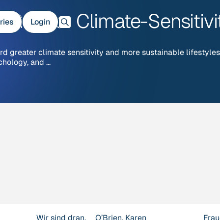
 Greater Climate-Sensitivi
ries
Login
greater climate sensitivity and more sustainable lifestyles. 
chology, and …
Wir sind dran.
O’Brien, Karen
Frau