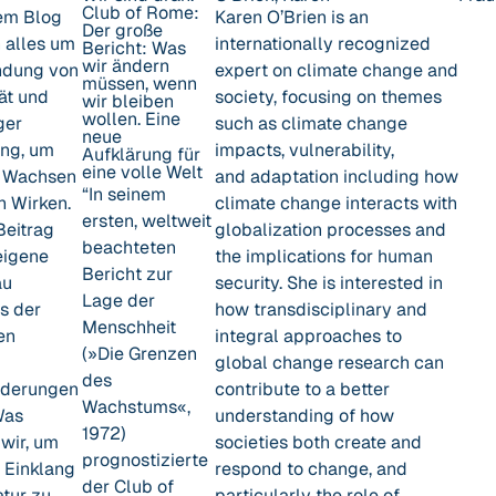
Club of Rome:
em Blog
Karen O’Brien is an
Der große
h alles um
internationally recognized
Bericht: Was
wir ändern
ndung von
expert on climate change and
müssen, wenn
tät und
society, focusing on themes
wir bleiben
wollen. Eine
ger
such as climate change
neue
ng,
um
impacts, vulnerability,
Aufklärung für
eine volle Welt
n Wachsen
and adaptation including how
“In seinem
n Wirken
.
climate change interacts with
ersten, weltweit
Beitrag
globalization processes and
beachteten
eigene
the implications for human
Bericht zur
au
security. She is interested in
Lage der
s der
how transdisciplinary and
Menschheit
en
integral approaches to
(»Die Grenzen
global change research can
des
rderungen
contribute to a better
Wachstums«,
Was
understanding of how
1972)
wir, um
societies both create and
prognostizierte
 Einklang
respond to change, and
der Club of
atur zu
particularly the role of