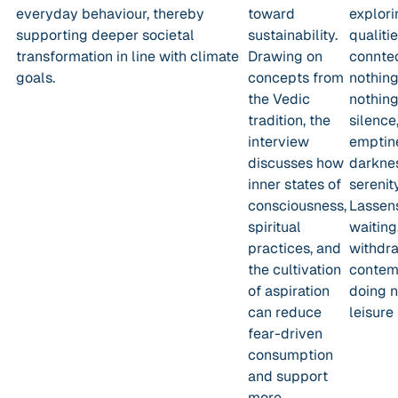
everyday behaviour, thereby
toward
explori
supporting deeper societal
sustainability.
qualiti
transformation in line with climate
Drawing on
connte
goals.
concepts from
nothing,
the Vedic
nothing
tradition, the
silence
interview
emptin
discusses how
darknes
inner states of
serenity
consciousness,
Lassens
spiritual
waiting
practices, and
withdr
the cultivation
contemp
of aspiration
doing n
can reduce
leisure
fear-driven
consumption
and support
more