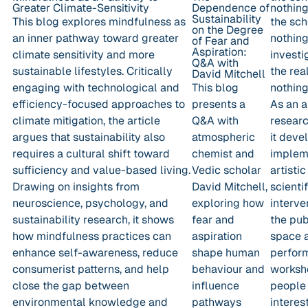
Greater Climate-Sensitivity
Dependence of
nothin
Sustainability
This blog explores mindfulness as
the sch
on the Degree
an inner pathway toward greater
nothing
of Fear and
Aspiration:
climate sensitivity and more
investi
Q&A with
sustainable lifestyles. Critically
the rea
David Mitchell
engaging with technological and
This blog
nothing
efficiency-focused approaches to
presents a
As an a
climate mitigation, the article
Q&A with
researc
argues that sustainability also
atmospheric
it deve
requires a cultural shift toward
chemist and
implem
sufficiency and value-based living.
Vedic scholar
artisti
Drawing on insights from
David Mitchell,
scientif
neuroscience, psychology, and
exploring how
interve
sustainability research, it shows
fear and
the pub
how mindfulness practices can
aspiration
space 
enhance self-awareness, reduce
shape human
perfor
consumerist patterns, and help
behaviour and
worksh
close the gap between
influence
people
environmental knowledge and
pathways
interes