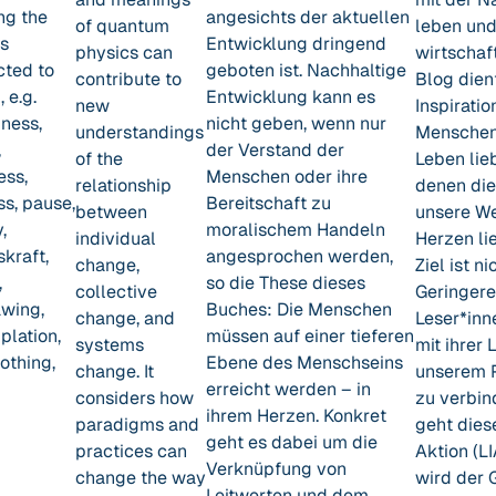
ng the
angesichts der aktuellen
of quantum
leben und
es
Entwicklung dringend
physics can
wirtschaf
cted to
geboten ist. Nachhaltige
contribute to
Blog dien
 e.g.
Entwicklung kann es
new
Inspiratio
ness,
nicht geben, wenn nur
understandings
Menschen,
,
der Verstand der
of the
Leben lie
ess,
Menschen oder ihre
relationship
denen die
s, pause,
Bereitschaft zu
between
unsere W
,
moralischem Handeln
individual
Herzen li
kraft,
angesprochen
werden,
change,
Ziel ist ni
,
so die These dieses
collective
Geringeres
awing,
Buches: Die Menschen
change, and
Leser*inn
lation,
müssen auf einer tieferen
systems
mit ihrer 
othing,
Ebene des Menschseins
change. It
unserem 
erreicht werden – in
considers how
zu verbin
ihrem Herzen. Konkret
paradigms and
geht dies
geht es dabei um die
practices can
Aktion (LI
Verknüpfung von
change the way
wird der 
Leitwerten und dem