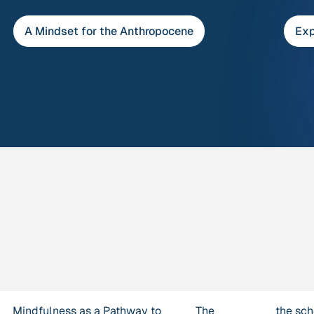
Skip
M
to
A Mindset for the Anthropocene
Exp
content
Mindfulness as a Pathway to
The
the sch