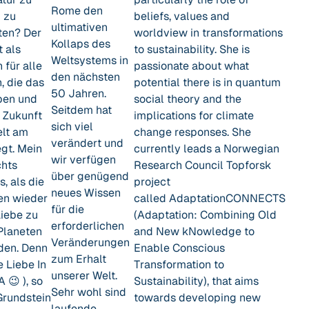
Rome den
 zu
beliefs, values and
ultimativen
ten? Der
worldview in transformations
Kollaps des
t als
to sustainability. She is
Weltsystems in
n für alle
passionate about what
den nächsten
 die das
potential there is in quantum
50 Jahren.
ben und
social theory and the
Seitdem hat
 Zukunft
implications for climate
sich viel
elt am
change responses. She
verändert und
egt. Mein
currently leads a Norwegian
wir verfügen
chts
Research Council Topforsk
über genügend
, als die
project
neues Wissen
en wieder
called AdaptationCONNECTS
für die
Liebe zu
(Adaptation: Combining Old
erforderlichen
Planeten
and New kNowledge to
Veränderungen
den. Denn
Enable Conscious
zum Erhalt
e Liebe In
Transformation to
unserer Welt.
A 😉 ), so
Sustainability), that aims
Sehr wohl sind
Grundstein
towards developing new
laufende